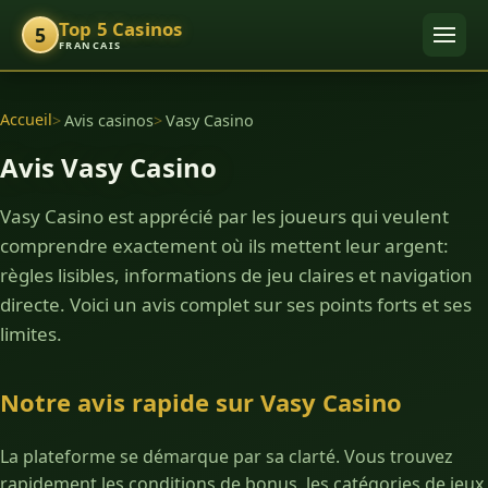
Top 5 Casinos
5
FRANCAIS
Accueil
Avis casinos
Vasy Casino
Avis Vasy Casino
Vasy Casino est apprécié par les joueurs qui veulent
comprendre exactement où ils mettent leur argent:
règles lisibles, informations de jeu claires et navigation
directe. Voici un avis complet sur ses points forts et ses
limites.
Notre avis rapide sur Vasy Casino
La plateforme se démarque par sa clarté. Vous trouvez
rapidement les conditions de bonus, les catégories de jeux