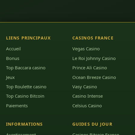
LIENS PRINCIPAUX
CASINOS FRANCE
Accueil
Vegas Casino
Bonus
Le Roi Johnny Casino
Top Baccara casino
Prince Ali Casino
Jeux
Ocean Breeze Casino
Top Roulette casino
Vasy Casino
Top Casino Bitcoin
Casino Intense
Paiements
Celsius Casino
INFORMATIONS
GUIDES DU JOUR
Avertissement
Casinos Bitcoin France