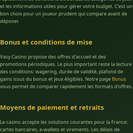
et les informations utiles pour gérer votre budget. C'est un
bon choix pour un joueur prudent qui compare avant de
déposer.
Bonus et conditions de mise
Vasy Casino propose des offres d'accueil et des
promotions périodiques. Le plus important reste la lecture
des conditions: wagering, durée de validité, plafond de
gains issus du bonus et jeux éligibles. Notre page
Bonus
vous permet de comparer rapidement les formats d'offres.
Moyens de paiement et retraits
Le casino accepte les solutions courantes pour la France:
cartes bancaires, e-wallets et virements. Les délais de