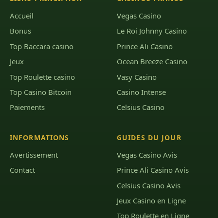
Accueil
Vegas Casino
Bonus
Le Roi Johnny Casino
Top Baccara casino
Prince Ali Casino
Jeux
Ocean Breeze Casino
Top Roulette casino
Vasy Casino
Top Casino Bitcoin
Casino Intense
Paiements
Celsius Casino
INFORMATIONS
GUIDES DU JOUR
Avertissement
Vegas Casino Avis
Contact
Prince Ali Casino Avis
Celsius Casino Avis
Jeux Casino en Ligne
Top Roulette en Ligne