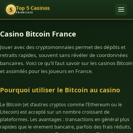
Top 5 Casinos
5
FRANCAIS
Casino Bitcoin France
Jouer avec des cryptomonnaies permet des dépôts et
retraits rapides, souvent sans révéler de coordonnées
bancaires. Voici ce qu’il faut savoir sur les casinos Bitcoin
et assimilés pour les joueurs en France.
Pourquoi utiliser le Bitcoin au casino
Le Bitcoin (et d’autres cryptos comme l’Ethereum ou le
Litecoin) est accepté sur un nombre croissant de
plateformes. Les avantages : transactions en général plus
rapides que le virement bancaire, parfois des frais réduits,